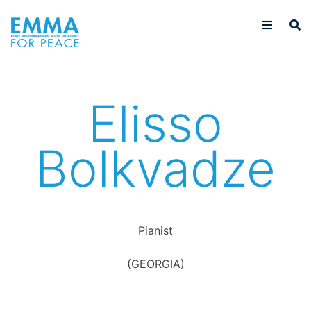
Elisso
Bolkvadze
Pianist
(GEORGIA)